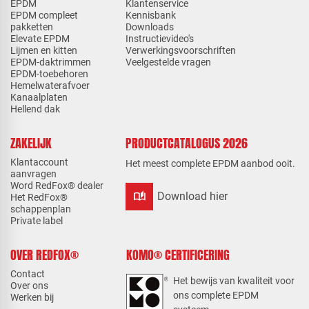
EPDM
Klantenservice
EPDM compleet
Kennisbank
pakketten
Downloads
Elevate EPDM
Instructievideo's
Lijmen en kitten
Verwerkingsvoorschriften
EPDM-daktrimmen
Veelgestelde vragen
EPDM-toebehoren
Hemelwaterafvoer
Kanaalplaten
Hellend dak
ZAKELIJK
PRODUCTCATALOGUS 2026
Klantaccount
Het meest complete EPDM aanbod ooit.
aanvragen
Word RedFox® dealer
auto_stories
Download hier
Het RedFox®
schappenplan
Private label
OVER REDFOX®
KOMO® CERTIFICERING
Contact
Het bewijs van kwaliteit voor
Over ons
ons complete EPDM
Werken bij