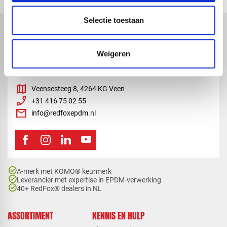
Selectie toestaan
Weigeren
map
Veensesteeg 8, 4264 KG Veen
phone_enabled
+31 416 75 02 55
mail
info@redfoxepdm.nl
check_circle
A-merk met KOMO® keurmerk
check_circle
Leverancier met expertise in EPDM-verwerking
check_circle
40+ RedFox® dealers in NL
ASSORTIMENT
KENNIS EN HULP