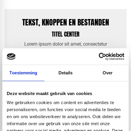
TEKST, KNOPPEN EN BESTANDEN
TITEL CENTER
Lorem ipsum dolor sit amet, consectetur
adipiscing elit. Fusce a frin- gilla ligula, id feugiat
ex. Proin non laoreet metus. Praesent ac nibh
quam. Aliquam consequat quam vel urna
condimentum bibendum. Pellentesque habitant
Toestemming
Details
Over
morbi tristique.
Duis scelerisque dolor vulputate lectus gravida,
Deze website maakt gebruik van cookies
posuere tinncus euis- mod. Aliquam at mauris in
We gebruiken cookies om content en advertenties te
justo pharetra blandit. In hac habitasse platea
personaliseren, om functies voor social media te bieden
dictumst.
en om ons websiteverkeer te analyseren. Ook delen we
informatie over uw gebruik van onze site met onze
partners voor social media, adverteren en analyse. Deze