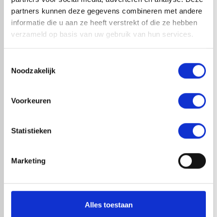
partners kunnen deze gegevens combineren met andere
informatie die u aan ze heeft verstrekt of die ze hebben
TWEE KOLOMMEN - BESTANDEN EN KNOP
verzameld op basis van uw gebruik van hun services.
LINKS, VIDEO RECHTS
Toestemmingsselectie
Noodzakelijk
Voorkeuren
Statistieken
Marketing
Neem contact op
Alles toestaan