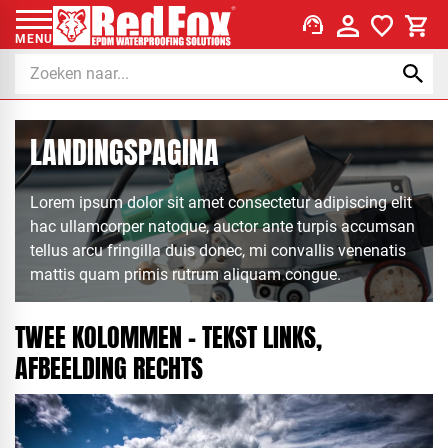
support_agent
MENU
LANDINGSPAGINA
Lorem ipsum dolor sit amet consectetur adipiscing elit
hac ullamcorper natoque, auctor ante turpis accumsan
tellus arcu fringilla duis donec, mi convallis venenatis
mattis quam primis rutrum aliquam congue.
TWEE KOLOMMEN - TEKST LINKS,
AFBEELDING RECHTS