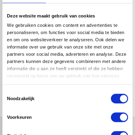
HANDIG OM ER BIJ TE KOPEN
Deze website maakt gebruik van cookies
We gebruiken cookies om content en advertenties te
personaliseren, om functies voor social media te bieden
en om ons websiteverkeer te analyseren. Ook delen we
informatie over uw gebruik van onze site met onze
partners voor social media, adverteren en analyse. Deze
partners kunnen deze gegevens combineren met andere
informatie die u aan ze heeft verstrekt of die ze hebben
verzameld op basis van uw gebruik van hun services.
PVC T-STUK 45° 3X MOF
BAKGOOT GRIJS BINNENHOEK
80MM (VERJONGD)
180MM
Toestemmingsselectie
1-4 dagen levertijd
1-4 dagen levertijd
Noodzakelijk
Voorkeuren