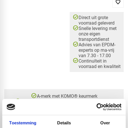
check_circle
Direct uit grote
voorraad geleverd
check_circle
Snelle levering met
onze eigen
transportdienst
check_circle
Advies van EPDM-
experts op ma-vrij
van 7.30 - 17.00
check_circle
Continuïteit in
voorraad en kwaliteit
check_circle
A-merk met KOMO® keurmerk
check_circle
Leverancier met expertise in EPDM-verwerking
check_circle
40+ RedFox® dealers in NL
Toestemming
Details
Over