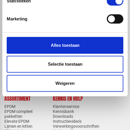
Statistieken
Marketing
map
Veensesteeg 8, 4264 KG Veen
phone_enabled
+31 416 75 02 55
mail
info@redfoxepdm.nl
Alles toestaan
Selectie toestaan
check_circle
A-merk met KOMO® keurmerk
check_circle
Leverancier met expertise in EPDM-verwerking
check_circle
40+ RedFox® dealers in NL
Weigeren
ASSORTIMENT
KENNIS EN HULP
EPDM
Klantenservice
EPDM compleet
Kennisbank
pakketten
Downloads
Elevate EPDM
Instructievideo's
Lijmen en kitten
Verwerkingsvoorschriften