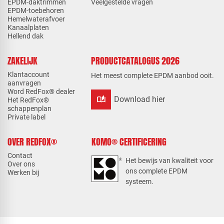
EPDM-daktrimmen
Veelgestelde vragen
EPDM-toebehoren
Hemelwaterafvoer
Kanaalplaten
Hellend dak
ZAKELIJK
PRODUCTCATALOGUS 2026
Klantaccount
Het meest complete EPDM aanbod ooit.
aanvragen
Word RedFox® dealer
auto_stories
Download hier
Het RedFox®
schappenplan
Private label
OVER REDFOX®
KOMO® CERTIFICERING
Contact
Het bewijs van kwaliteit voor
Over ons
ons complete EPDM
Werken bij
systeem.