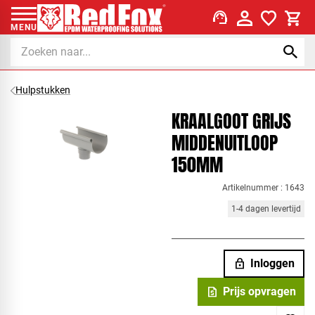
support_agent
MENU
Hulpstukken
KRAALGOOT GRIJS
MIDDENUITLOOP
150MM
Artikelnummer : 1643
1-4 dagen levertijd
lock
Inloggen
request_quote
Prijs opvragen