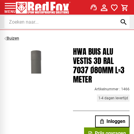
support_agent
MENU
Buizen
HWA BUIS ALU
VESTIS 3D RAL
7037 Ø80MM L=3
METER
Artikelnummer : 1466
1-4 dagen levertijd
lock
Inloggen
request_quote
Prijs opvragen