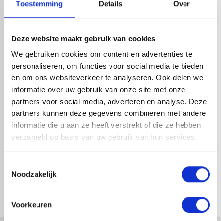
Toestemming
Details
Over
HANDIG OM ER BIJ TE KOPEN
Deze website maakt gebruik van cookies
We gebruiken cookies om content en advertenties te
personaliseren, om functies voor social media te bieden
en om ons websiteverkeer te analyseren. Ook delen we
informatie over uw gebruik van onze site met onze
partners voor social media, adverteren en analyse. Deze
partners kunnen deze gegevens combineren met andere
informatie die u aan ze heeft verstrekt of die ze hebben
verzameld op basis van uw gebruik van hun services.
HWA BUIS ALU VESTIS K2 MAT
HWA BUIS ALU VESTIS K2 MAT
SLATE GREY Ø100MM L=3
SLATE GREY Ø80MM L=3
Toestemmingsselectie
METER
METER
Noodzakelijk
1-4 dagen levertijd
1-4 dagen levertijd
Voorkeuren