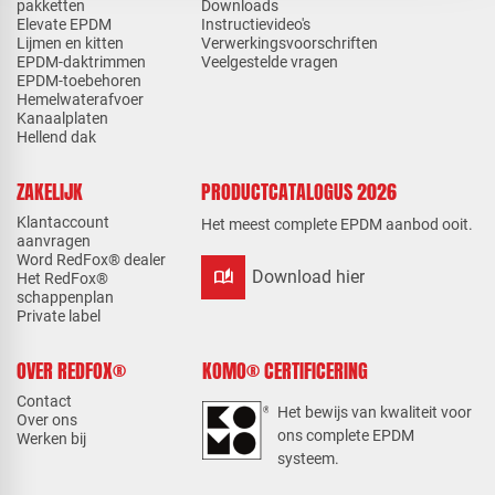
pakketten
Downloads
Elevate EPDM
Instructievideo's
Lijmen en kitten
Verwerkingsvoorschriften
EPDM-daktrimmen
Veelgestelde vragen
EPDM-toebehoren
Hemelwaterafvoer
Kanaalplaten
Hellend dak
ZAKELIJK
PRODUCTCATALOGUS 2026
Klantaccount
Het meest complete EPDM aanbod ooit.
aanvragen
Word RedFox® dealer
auto_stories
Download hier
Het RedFox®
schappenplan
Private label
OVER REDFOX®
KOMO® CERTIFICERING
Contact
Het bewijs van kwaliteit voor
Over ons
ons complete EPDM
Werken bij
systeem.