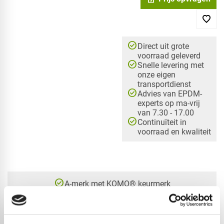
check_circle
Direct uit grote
voorraad geleverd
check_circle
Snelle levering met
onze eigen
transportdienst
check_circle
Advies van EPDM-
experts op ma-vrij
van 7.30 - 17.00
check_circle
Continuïteit in
voorraad en kwaliteit
check_circle
A-merk met KOMO® keurmerk
check_circle
Leverancier met expertise in EPDM-verwerking
check_circle
40+ RedFox® dealers in NL