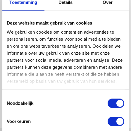
Toestemming
Details
Over
HANDIG OM ER BIJ TE KOPEN
Deze website maakt gebruik van cookies
We gebruiken cookies om content en advertenties te
personaliseren, om functies voor social media te bieden
en om ons websiteverkeer te analyseren. Ook delen we
informatie over uw gebruik van onze site met onze
partners voor social media, adverteren en analyse. Deze
partners kunnen deze gegevens combineren met andere
informatie die u aan ze heeft verstrekt of die ze hebben
verzameld op basis van uw gebruik van hun services.
EPDM DAKDOORVOER - EU -
EPDM DAKDOORVOER
ONDERUITLOOP 63MM
ONDERUITLOOP WIT 75MM
Toestemmingsselectie
Noodzakelijk
1-4 dagen levertijd
1-4 dagen levertijd
Voorkeuren