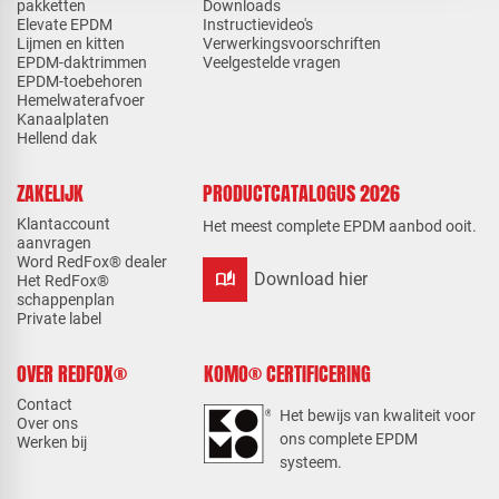
pakketten
Downloads
Elevate EPDM
Instructievideo's
Lijmen en kitten
Verwerkingsvoorschriften
EPDM-daktrimmen
Veelgestelde vragen
EPDM-toebehoren
Hemelwaterafvoer
Kanaalplaten
Hellend dak
ZAKELIJK
PRODUCTCATALOGUS 2026
Klantaccount
Het meest complete EPDM aanbod ooit.
aanvragen
Word RedFox® dealer
auto_stories
Download hier
Het RedFox®
schappenplan
Private label
OVER REDFOX®
KOMO® CERTIFICERING
Contact
Het bewijs van kwaliteit voor
Over ons
ons complete EPDM
Werken bij
systeem.