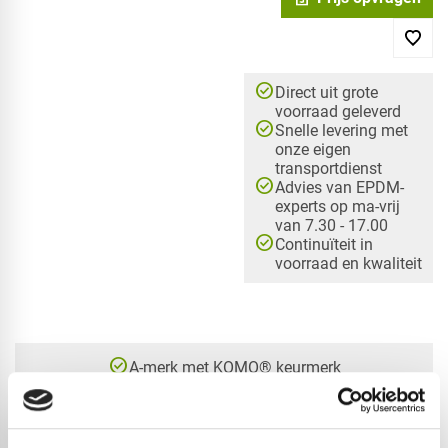
check_circle
Direct uit grote
voorraad geleverd
check_circle
Snelle levering met
onze eigen
transportdienst
check_circle
Advies van EPDM-
experts op ma-vrij
van 7.30 - 17.00
check_circle
Continuïteit in
voorraad en kwaliteit
check_circle
A-merk met KOMO® keurmerk
check_circle
Leverancier met expertise in EPDM-verwerking
check_circle
40+ RedFox® dealers in NL