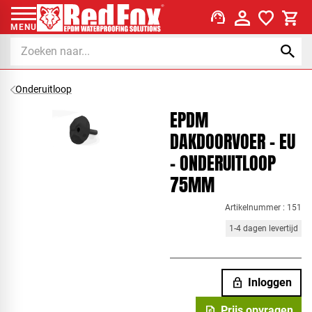
support_agent
MENU
Onderuitloop
EPDM
DAKDOORVOER - EU
- ONDERUITLOOP
75MM
Artikelnummer : 151
1-4 dagen levertijd
lock
Inloggen
request_quote
Prijs opvragen