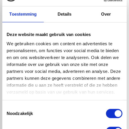
Leverancier met expertise in EPDM-verwerking
check_circle
40+ RedFox® dealers in NL
Toestemming
Details
Over
HANDIG OM ER BIJ TE KOPEN
Deze website maakt gebruik van cookies
We gebruiken cookies om content en advertenties te
personaliseren, om functies voor social media te bieden
en om ons websiteverkeer te analyseren. Ook delen we
informatie over uw gebruik van onze site met onze
partners voor social media, adverteren en analyse. Deze
partners kunnen deze gegevens combineren met andere
informatie die u aan ze heeft verstrekt of die ze hebben
verzameld op basis van uw gebruik van hun services.
EPDM COMPLEET PAKKET
EPDM COMPLEET PAKKET
Toestemmingsselectie
BODEMLIJM AFMETING 6,10 X
BODEMLIJM AFMETING 6,10 X
Noodzakelijk
10,00 METER MET
9,00 METER MET
STADSUITLOOP
STADSUITLOOP