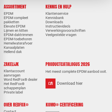
ASSORTIMENT
KENNIS EN HULP
EPDM
Klantenservice
EPDM compleet
Kennisbank
pakketten
Downloads
Elevate EPDM
Instructievideo's
Lijmen en kitten
Verwerkingsvoorschriften
EPDM-daktrimmen
Veelgestelde vragen
EPDM-toebehoren
Hemelwaterafvoer
Kanaalplaten
Hellend dak
ZAKELIJK
PRODUCTCATALOGUS 2026
Klantaccount
Het meest complete EPDM aanbod ooit.
aanvragen
Word RedFox® dealer
auto_stories
Download hier
Het RedFox®
schappenplan
Private label
OVER REDFOX®
KOMO® CERTIFICERING
Contact