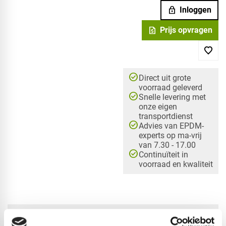
lock
Inloggen
request_quote
Prijs opvragen
check_circle
Direct uit grote
voorraad geleverd
check_circle
Snelle levering met
onze eigen
transportdienst
check_circle
Advies van EPDM-
experts op ma-vrij
van 7.30 - 17.00
check_circle
Continuïteit in
voorraad en kwaliteit
check_circle
A-merk met KOMO® keurmerk
check_circle