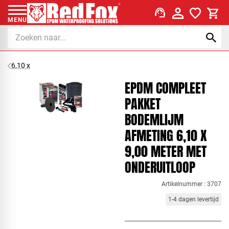
support_agent
MENU
6,10 x
EPDM COMPLEET
PAKKET
BODEMLIJM
AFMETING 6,10 X
9,00 METER MET
ONDERUITLOOP
Artikelnummer : 3707
1-4 dagen levertijd