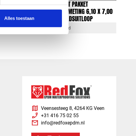
EPDM COMPLEET PAKKET
 X 8,00
BODEMLIJM AFMETING 6,10 X 7,00
METER MET STADSUITLOOP
Alles toestaan
1-4 dagen levertijd
map
Veensesteeg 8, 4264 KG Veen
phone_enabled
+31 416 75 02 55
mail
info@redfoxepdm.nl