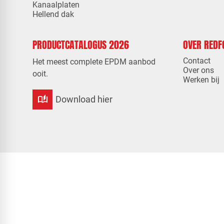
Kanaalplaten
Hellend dak
PRODUCTCATALOGUS 2026
OVER RED
Contact
Het meest complete EPDM aanbod
Over ons
ooit.
Werken bij
auto_stories
Download hier