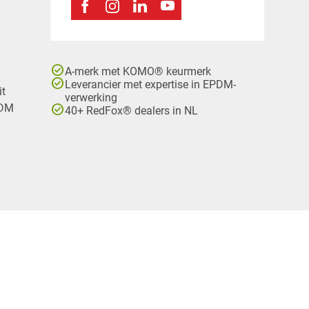
check_circle
A-merk met KOMO® keurmerk
check_circle
Leverancier met expertise in EPDM-
it
verwerking
check_circle
PDM
40+ RedFox® dealers in NL