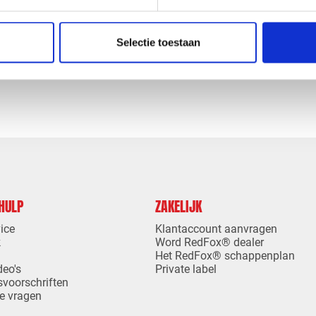
MPLEET PAKKET
EPDM COMPLEET PAKKET
M AFMETING 6,10 X 9,00
BODEMLIJM AFMETING 6,10
ET STADSUITLOOP
METER MET STADSUITLOOP
Selectie toestaan
levertijd
1-4 dagen levertijd
 HULP
ZAKELIJK
ice
Klantaccount aanvragen
k
Word RedFox® dealer
Het RedFox® schappenplan
deo's
Private label
svoorschriften
e vragen