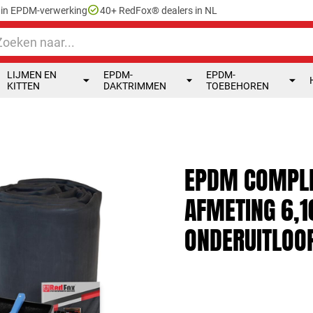
check_circle
e in EPDM-verwerking
40+ RedFox® dealers in NL
LIJMEN EN
EPDM-
EPDM-
KITTEN
DAKTRIMMEN
TOEBEHOREN
EPDM COMPLE
AFMETING 6,1
ONDERUITLOO