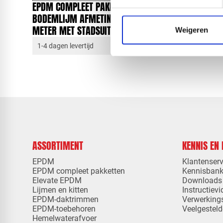
EPDM COMPLEET PAKKET
EPDM CO
BODEMLIJM AFMETING 6,10 X 10,00
BODEMLIJ
METER MET STADSUITLOOP
METER M
Weigeren
1-4 dagen levertijd
1-4 dagen 
ASSORTIMENT
KENNIS EN
EPDM
Klantenserv
EPDM compleet pakketten
Kennisban
Elevate EPDM
Downloads
Lijmen en kitten
Instructievi
EPDM-daktrimmen
Verwerking
EPDM-toebehoren
Veelgesteld
Hemelwaterafvoer