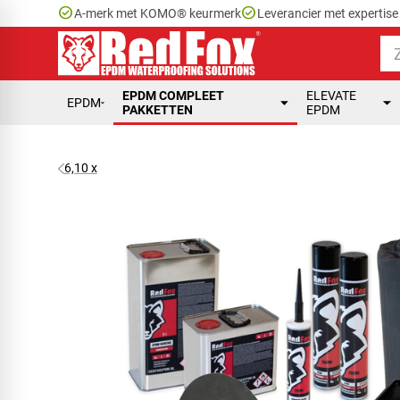
check_circle
check_circle
A-merk met KOMO® keurmerk
Leverancier met expertis
EPDM COMPLEET
ELEVATE
EPDM
PAKKETTEN
EPDM
6,10 x