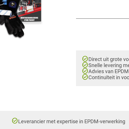
check_circle
Direct uit grote v
check_circle
Snelle levering m
check_circle
Advies van EPDM-e
check_circle
Continuïteit in vo
check_circle
Leverancier met expertise in EPDM-verwerking