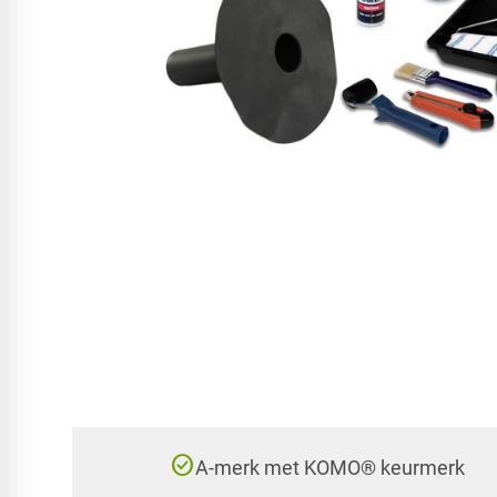
check_circle
A-merk met KOMO® keurmerk