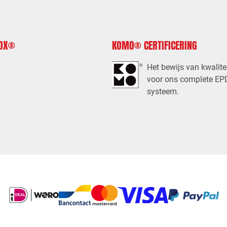
FOX®
KOMO® CERTIFICERING
Het bewijs van kwalite
voor ons complete E
systeem.