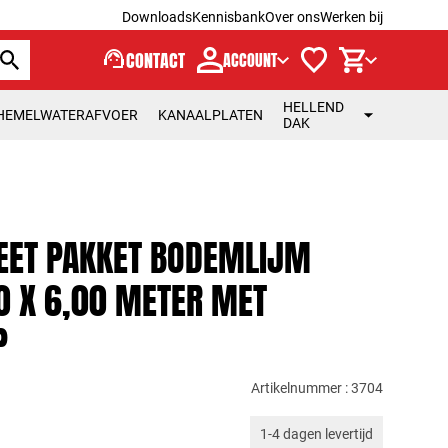
Downloads
Kennisbank
Over ons
Werken bij
support_agent
CONTACT
ACCOUNT
HELLEND
HEMELWATERAFVOER
KANAALPLATEN
DAK
ET PAKKET BODEMLIJM
0 X 6,00 METER MET
P
Artikelnummer : 3704
1-4 dagen levertijd