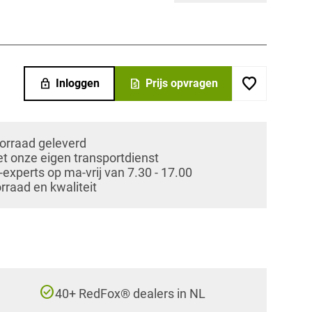
lock
request_quote
Inloggen
Prijs opvragen
oorraad geleverd
et onze eigen transportdienst
xperts op ma-vrij van 7.30 - 17.00
orraad en kwaliteit
check_circle
40+ RedFox® dealers in NL