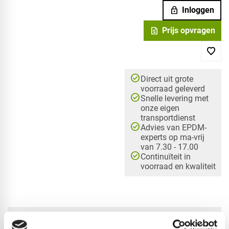
lock
Inloggen
request_quote
Prijs opvragen
check_circle
Direct uit grote
voorraad geleverd
check_circle
Snelle levering met
onze eigen
transportdienst
check_circle
Advies van EPDM-
experts op ma-vrij
van 7.30 - 17.00
check_circle
Continuïteit in
voorraad en kwaliteit
check_circle
A-merk met KOMO® keurmerk
check_circle