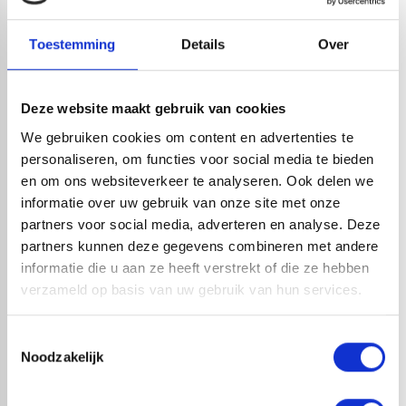
Leverancier met expertise in EPDM-verwerking
check_circle
40+ RedFox® dealers in NL
Toestemming
Details
Over
HANDIG OM ER BIJ TE KOPEN
Deze website maakt gebruik van cookies
We gebruiken cookies om content en advertenties te
personaliseren, om functies voor social media te bieden
en om ons websiteverkeer te analyseren. Ook delen we
informatie over uw gebruik van onze site met onze
partners voor social media, adverteren en analyse. Deze
partners kunnen deze gegevens combineren met andere
informatie die u aan ze heeft verstrekt of die ze hebben
verzameld op basis van uw gebruik van hun services.
EPDM COMPLEET PAKKET
EPDM COMPLEET PAKKET
Toestemmingsselectie
BODEMLIJM AFMETING 4,58 X
BODEMLIJM AFMETING 4,58 X
Noodzakelijk
10,00 METER MET
9,00 METER MET
STADSUITLOOP
STADSUITLOOP