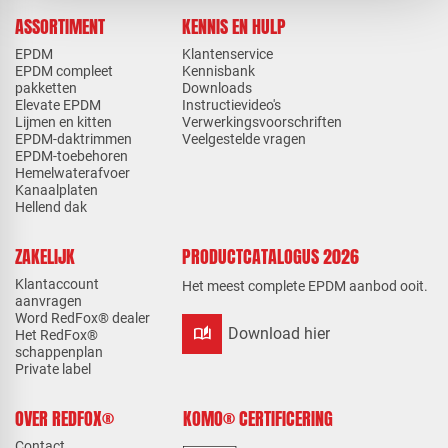
ASSORTIMENT
KENNIS EN HULP
EPDM
Klantenservice
EPDM compleet
Kennisbank
pakketten
Downloads
Elevate EPDM
Instructievideo's
Lijmen en kitten
Verwerkingsvoorschriften
EPDM-daktrimmen
Veelgestelde vragen
EPDM-toebehoren
Hemelwaterafvoer
Kanaalplaten
Hellend dak
ZAKELIJK
PRODUCTCATALOGUS 2026
Klantaccount
Het meest complete EPDM aanbod ooit.
aanvragen
Word RedFox® dealer
auto_stories
Download hier
Het RedFox®
schappenplan
Private label
OVER REDFOX®
KOMO® CERTIFICERING
Contact