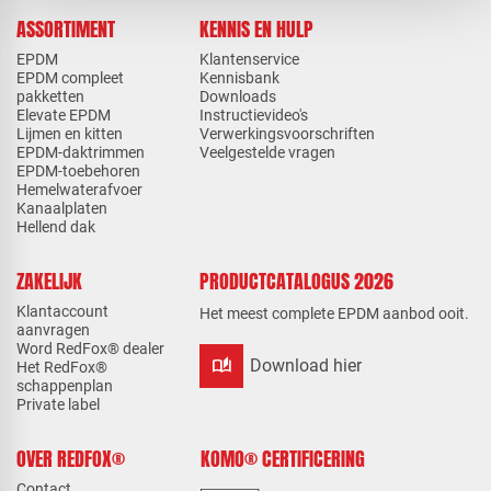
ASSORTIMENT
KENNIS EN HULP
EPDM
Klantenservice
EPDM compleet
Kennisbank
pakketten
Downloads
Elevate EPDM
Instructievideo's
Lijmen en kitten
Verwerkingsvoorschriften
EPDM-daktrimmen
Veelgestelde vragen
EPDM-toebehoren
Hemelwaterafvoer
Kanaalplaten
Hellend dak
ZAKELIJK
PRODUCTCATALOGUS 2026
Klantaccount
Het meest complete EPDM aanbod ooit.
aanvragen
Word RedFox® dealer
auto_stories
Download hier
Het RedFox®
schappenplan
Private label
OVER REDFOX®
KOMO® CERTIFICERING
Contact