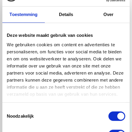
Leverancier met expertise in EPDM-verwerking
check_circle
40+ RedFox® dealers in NL
Toestemming
Details
Over
HANDIG OM ER BIJ TE KOPEN
Deze website maakt gebruik van cookies
We gebruiken cookies om content en advertenties te
personaliseren, om functies voor social media te bieden
en om ons websiteverkeer te analyseren. Ook delen we
informatie over uw gebruik van onze site met onze
partners voor social media, adverteren en analyse. Deze
partners kunnen deze gegevens combineren met andere
informatie die u aan ze heeft verstrekt of die ze hebben
verzameld op basis van uw gebruik van hun services.
EPDM COMPLEET PAKKET
EPDM COMPLEET PAKKET
Toestemmingsselectie
BODEMLIJM AFMETING 4,58 X
BODEMLIJM AFMETING 4,58 X
Noodzakelijk
10,00 METER MET
9,00 METER MET
STADSUITLOOP
STADSUITLOOP