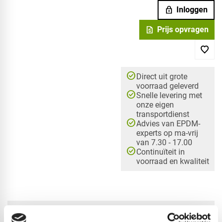
lock
Inloggen
request_quote
Prijs opvragen
check_circle
Direct uit grote
voorraad geleverd
check_circle
Snelle levering met
onze eigen
transportdienst
check_circle
Advies van EPDM-
experts op ma-vrij
van 7.30 - 17.00
check_circle
Continuïteit in
voorraad en kwaliteit
check_circle
A-merk met KOMO® keurmerk
check_circle