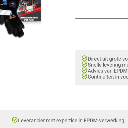
check_circle
Direct uit grote v
check_circle
Snelle levering m
check_circle
Advies van EPDM-e
check_circle
Continuïteit in vo
check_circle
Leverancier met expertise in EPDM-verwerking