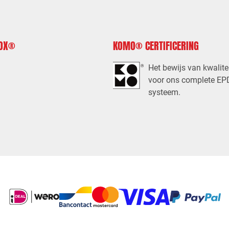
FOX®
KOMO® CERTIFICERING
Het bewijs van kwalite
voor ons complete E
systeem.