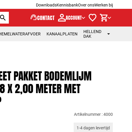
Downloads
Kennisbank
Over ons
Werken bij
support_agent
CONTACT
ACCOUNT
HELLEND
HEMELWATERAFVOER
KANAALPLATEN
DAK
ET PAKKET BODEMLIJM
8 X 2,00 METER MET
P
Artikelnummer : 4000
1-4 dagen levertijd