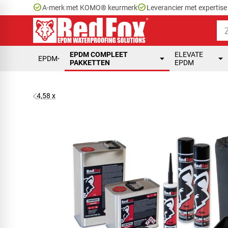
check_circle
check_circle
A-merk met KOMO® keurmerk
Leverancier met expertis
EPDM COMPLEET
ELEVATE
EPDM
PAKKETTEN
EPDM
4,58 x