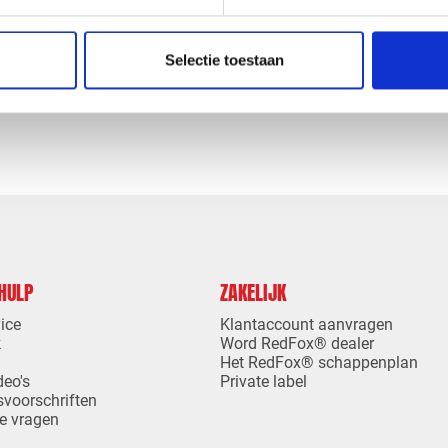
MPLEET PAKKET
EPDM COMPLEET PAKKET
JM AFMETING 4,58 X 9,00
BODEMLIJM AFMETING 4,58
ET STADSUITLOOP
METER MET STADSUITLOOP
Selectie toestaan
levertijd
1-4 dagen levertijd
 HULP
ZAKELIJK
ice
Klantaccount aanvragen
k
Word RedFox® dealer
Het RedFox® schappenplan
deo's
Private label
svoorschriften
e vragen