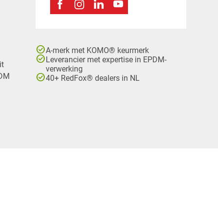
check_circle
A-merk met KOMO® keurmerk
check_circle
Leverancier met expertise in EPDM-
it
verwerking
check_circle
PDM
40+ RedFox® dealers in NL