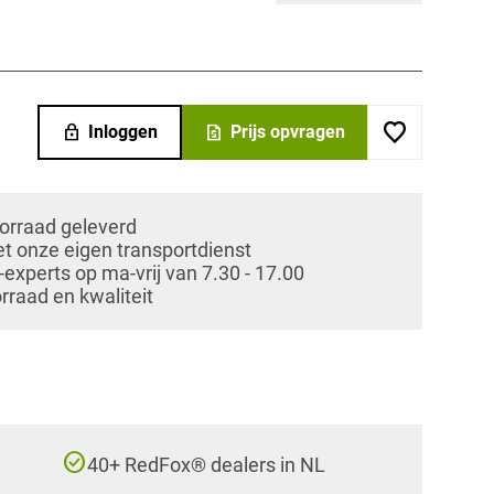
lock
request_quote
Inloggen
Prijs opvragen
oorraad geleverd
et onze eigen transportdienst
xperts op ma-vrij van 7.30 - 17.00
orraad en kwaliteit
check_circle
40+ RedFox® dealers in NL