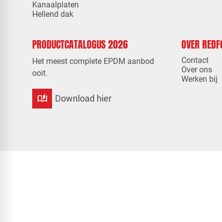
Kanaalplaten
Hellend dak
PRODUCTCATALOGUS 2026
OVER RED
Contact
Het meest complete EPDM aanbod
Over ons
ooit.
Werken bij
auto_stories
Download hier