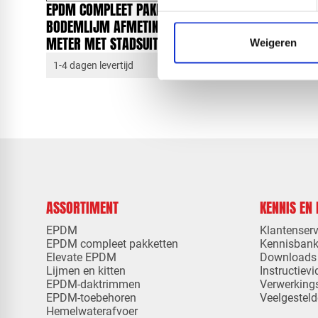
EPDM COMPLEET PAKKET
EPDM CO
BODEMLIJM AFMETING 4,58 X 10,00
BODEMLI
METER MET STADSUITLOOP
METER M
Weigeren
1-4 dagen levertijd
1-4 dagen 
ASSORTIMENT
KENNIS EN
EPDM
Klantenserv
EPDM compleet pakketten
Kennisban
Elevate EPDM
Downloads
Lijmen en kitten
Instructievi
EPDM-daktrimmen
Verwerking
EPDM-toebehoren
Veelgesteld
Hemelwaterafvoer