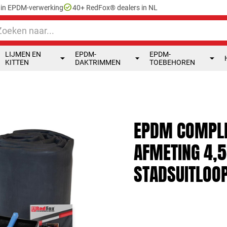
check_circle
e in EPDM-verwerking
40+ RedFox® dealers in NL
LIJMEN EN
EPDM-
EPDM-
KITTEN
DAKTRIMMEN
TOEBEHOREN
EPDM COMPLE
AFMETING 4,5
STADSUITLOO