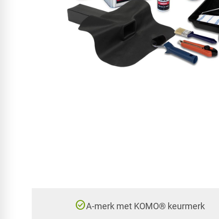
check_circle
A-merk met KOMO® keurmerk