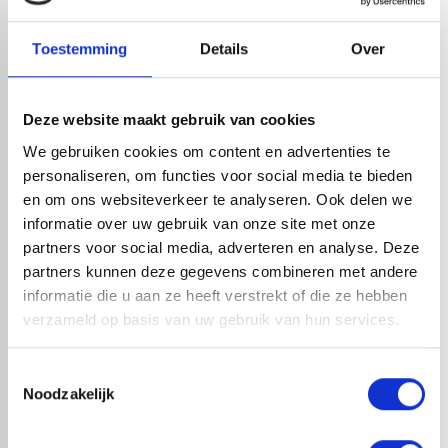
Leverancier met expertise in EPDM-verwerking
check_circle
40+ RedFox® dealers in NL
Toestemming
Details
Over
HANDIG OM ER BIJ TE KOPEN
Deze website maakt gebruik van cookies
We gebruiken cookies om content en advertenties te
personaliseren, om functies voor social media te bieden
en om ons websiteverkeer te analyseren. Ook delen we
informatie over uw gebruik van onze site met onze
partners voor social media, adverteren en analyse. Deze
partners kunnen deze gegevens combineren met andere
informatie die u aan ze heeft verstrekt of die ze hebben
verzameld op basis van uw gebruik van hun services.
EPDM COMPLEET PAKKET
EPDM COMPLEET PAKKET
Toestemmingsselectie
BODEMLIJM AFMETING 3,05 X
BODEMLIJM AFMETING 3,05 X
Noodzakelijk
10,00 METER MET
9,00 METER MET
STADSUITLOOP
STADSUITLOOP