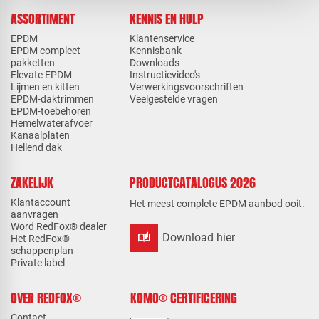
ASSORTIMENT
KENNIS EN HULP
EPDM
Klantenservice
EPDM compleet
Kennisbank
pakketten
Downloads
Elevate EPDM
Instructievideo's
Lijmen en kitten
Verwerkingsvoorschriften
EPDM-daktrimmen
Veelgestelde vragen
EPDM-toebehoren
Hemelwaterafvoer
Kanaalplaten
Hellend dak
ZAKELIJK
PRODUCTCATALOGUS 2026
Klantaccount
Het meest complete EPDM aanbod ooit.
aanvragen
Word RedFox® dealer
auto_stories
Download hier
Het RedFox®
schappenplan
Private label
OVER REDFOX®
KOMO® CERTIFICERING
Contact