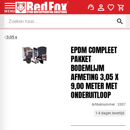
support_agent
MENU
3,05 x
EPDM COMPLEET
PAKKET
BODEMLIJM
AFMETING 3,05 X
9,00 METER MET
ONDERUITLOOP
Artikelnummer : 3307
1-4 dagen levertijd