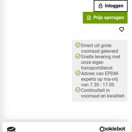
lock
Inloggen
request_quote
Prijs opvragen
check_circle
Direct uit grote
voorraad geleverd
check_circle
Snelle levering met
onze eigen
transportdienst
check_circle
Advies van EPDM-
experts op ma-vrij
van 7.30 - 17.00
check_circle
Continuïteit in
voorraad en kwaliteit
check_circle
A-merk met KOMO® keurmerk
check_circle