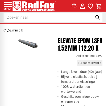
support_agent
MENU
1,52 mm dik
ELEVATE EPDM LSFR
1.52 MM | 12,20 X
Artikelnummer : 399
1-4 dagen levertijd
Lange levensduur (40+ jaar)
Blijvend elastisch, ook bij
temperatuurwisselingen
100% waterdicht en
wortelwerend
Geschikt voor nieuwbouw
en renovatie