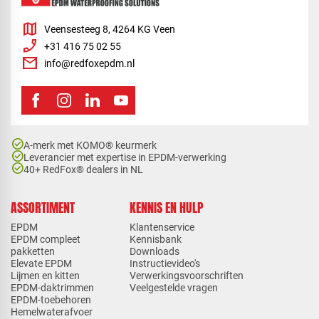
map
Veensesteeg 8, 4264 KG Veen
phone_enabled
+31 416 75 02 55
mail
info@redfoxepdm.nl
check_circle
A-merk met KOMO® keurmerk
check_circle
Leverancier met expertise in EPDM-verwerking
check_circle
40+ RedFox® dealers in NL
ASSORTIMENT
KENNIS EN HULP
EPDM
Klantenservice
EPDM compleet
Kennisbank
pakketten
Downloads
Elevate EPDM
Instructievideo's
Lijmen en kitten
Verwerkingsvoorschriften
EPDM-daktrimmen
Veelgestelde vragen
EPDM-toebehoren
Hemelwaterafvoer