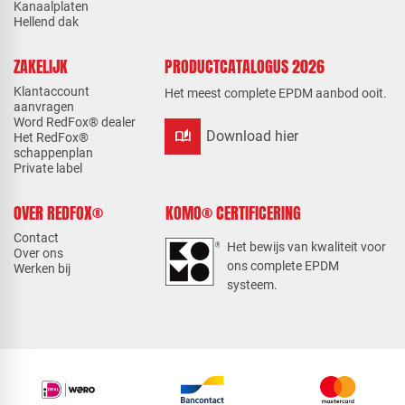
Kanaalplaten
Hellend dak
ZAKELIJK
PRODUCTCATALOGUS 2026
Klantaccount
Het meest complete EPDM aanbod ooit.
aanvragen
Word RedFox® dealer
auto_stories
Download hier
Het RedFox®
schappenplan
Private label
OVER REDFOX®
KOMO® CERTIFICERING
Contact
Het bewijs van kwaliteit voor
Over ons
ons complete EPDM
Werken bij
systeem.