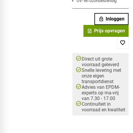
UV- en ozonbestendig
lock
Inloggen
request_quote
Prijs opvragen
check_circle
Direct uit grote
voorraad geleverd
check_circle
Snelle levering met
onze eigen
transportdienst
check_circle
Advies van EPDM-
experts op ma-vrij
van 7.30 - 17.00
check_circle
Continuïteit in
voorraad en kwaliteit