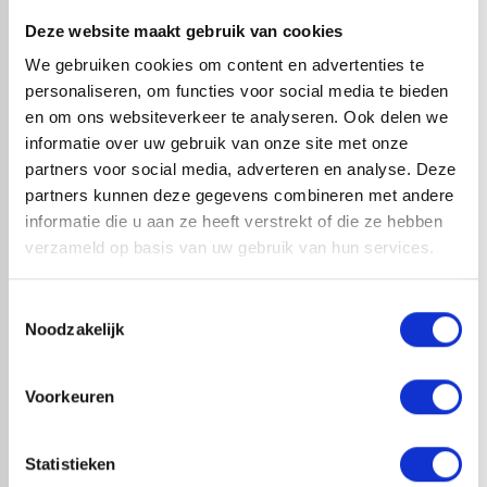
weersinvloeden. Dankzij de grote rolbreedtes kan het dak
Deze website maakt gebruik van cookies
vaak naadloos worden afgewerkt, wat het risico op
We gebruiken cookies om content en advertenties te
lekkages sterk vermindert. Elevate EPDM is veilig te
personaliseren, om functies voor social media te bieden
verwerken zonder open vuur en geschikt voor zowel
en om ons websiteverkeer te analyseren. Ook delen we
nieuwbouw als renovatie. Ideaal voor woningen, garages,
informatie over uw gebruik van onze site met onze
carports, dakkapellen en uitbouwen. Met Elevate EPDM
partners voor social media, adverteren en analyse. Deze
kies je voor een bewezen, onderhoudsarme en duurzame
partners kunnen deze gegevens combineren met andere
dakoplossing.
informatie die u aan ze heeft verstrekt of die ze hebben
verzameld op basis van uw gebruik van hun services.
Toestemmingsselectie
check_circle
A-merk met KOMO® keurmerk
check_circle
Noodzakelijk
Leverancier met expertise in EPDM-verwerking
check_circle
40+ RedFox® dealers in NL
Voorkeuren
HANDIG OM ER BIJ TE KOPEN
Statistieken