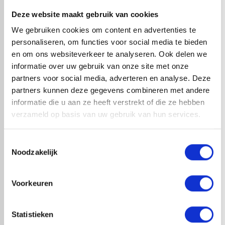
weersinvloeden. Dankzij de grote rolbreedtes kan het dak
Deze website maakt gebruik van cookies
vaak naadloos worden afgewerkt, wat het risico op
We gebruiken cookies om content en advertenties te
lekkages sterk vermindert. Elevate EPDM is veilig te
personaliseren, om functies voor social media te bieden
verwerken zonder open vuur en geschikt voor zowel
en om ons websiteverkeer te analyseren. Ook delen we
nieuwbouw als renovatie. Ideaal voor woningen, garages,
informatie over uw gebruik van onze site met onze
carports, dakkapellen en uitbouwen. Met Elevate EPDM
partners voor social media, adverteren en analyse. Deze
kies je voor een bewezen, onderhoudsarme en duurzame
partners kunnen deze gegevens combineren met andere
dakoplossing.
informatie die u aan ze heeft verstrekt of die ze hebben
verzameld op basis van uw gebruik van hun services.
Toestemmingsselectie
check_circle
A-merk met KOMO® keurmerk
check_circle
Noodzakelijk
Leverancier met expertise in EPDM-verwerking
check_circle
40+ RedFox® dealers in NL
Voorkeuren
HANDIG OM ER BIJ TE KOPEN
Statistieken