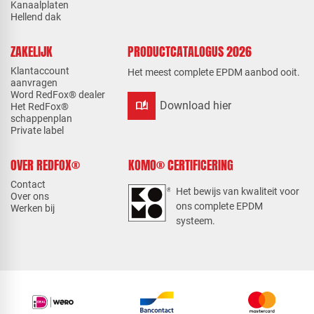
Kanaalplaten
Hellend dak
ZAKELIJK
PRODUCTCATALOGUS 2026
Klantaccount
Het meest complete EPDM aanbod ooit.
aanvragen
Word RedFox® dealer
auto_stories
Download hier
Het RedFox®
schappenplan
Private label
OVER REDFOX®
KOMO® CERTIFICERING
Contact
Het bewijs van kwaliteit voor
Over ons
ons complete EPDM
Werken bij
systeem.