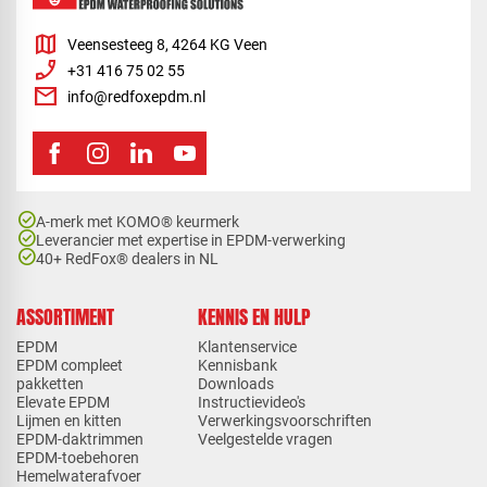
map
Veensesteeg 8, 4264 KG Veen
phone_enabled
+31 416 75 02 55
mail
info@redfoxepdm.nl
check_circle
A-merk met KOMO® keurmerk
check_circle
Leverancier met expertise in EPDM-verwerking
check_circle
40+ RedFox® dealers in NL
ASSORTIMENT
KENNIS EN HULP
EPDM
Klantenservice
EPDM compleet
Kennisbank
pakketten
Downloads
Elevate EPDM
Instructievideo's
Lijmen en kitten
Verwerkingsvoorschriften
EPDM-daktrimmen
Veelgestelde vragen
EPDM-toebehoren
Hemelwaterafvoer