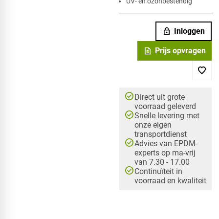
UV- en ozonbestendig
lock
Inloggen
request_quote
Prijs opvragen
check_circle
Direct uit grote
voorraad geleverd
check_circle
Snelle levering met
onze eigen
transportdienst
check_circle
Advies van EPDM-
experts op ma-vrij
van 7.30 - 17.00
check_circle
Continuïteit in
voorraad en kwaliteit