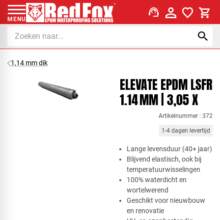
support_agent
MENU
1,14 mm dik
ELEVATE EPDM LSFR
1.14 MM | 3,05 X
Artikelnummer : 372
1-4 dagen levertijd
Lange levensduur (40+ jaar)
Blijvend elastisch, ook bij
temperatuurwisselingen
100% waterdicht en
wortelwerend
Geschikt voor nieuwbouw
en renovatie