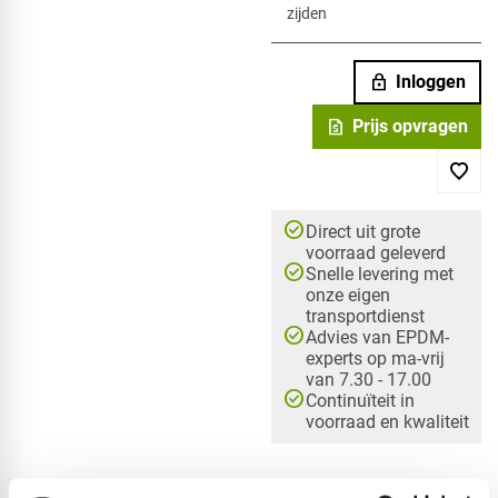
zijden
lock
Inloggen
request_quote
Prijs opvragen
check_circle
Direct uit grote
voorraad geleverd
check_circle
Snelle levering met
onze eigen
transportdienst
check_circle
Advies van EPDM-
experts op ma-vrij
van 7.30 - 17.00
check_circle
Continuïteit in
voorraad en kwaliteit