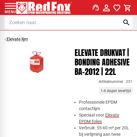
support_agent
MENU
Elevate lijm
ELEVATE DRUKVAT |
BONDING ADHESIVE
BA-2012 | 22L
Artikelnummer : 231
1-4 dagen levertijd
​Professionele EPDM
contactlijm
Speciaal voor
Elevate
EPDM-folies
Verbruik: 55-60 m² per 20L
bij verlijming aan twee