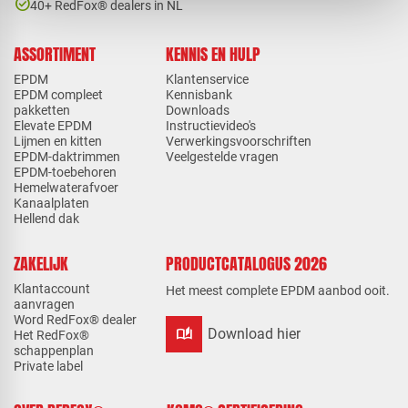
check_circle
40+ RedFox® dealers in NL
ASSORTIMENT
KENNIS EN HULP
EPDM
Klantenservice
EPDM compleet
Kennisbank
pakketten
Downloads
Elevate EPDM
Instructievideo's
Lijmen en kitten
Verwerkingsvoorschriften
EPDM-daktrimmen
Veelgestelde vragen
EPDM-toebehoren
Hemelwaterafvoer
Kanaalplaten
Hellend dak
ZAKELIJK
PRODUCTCATALOGUS 2026
Klantaccount
Het meest complete EPDM aanbod ooit.
aanvragen
Word RedFox® dealer
auto_stories
Download hier
Het RedFox®
schappenplan
Private label