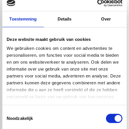
check_circle
A-merk met KOMO® keurmerk
check_circle
Leverancier met expertise in EPDM-verwerking
Toestemming
Details
Over
check_circle
40+ RedFox® dealers in NL
Deze website maakt gebruik van cookies
HANDIG OM ER BIJ TE KOPEN
We gebruiken cookies om content en advertenties te
personaliseren, om functies voor social media te bieden
en om ons websiteverkeer te analyseren. Ook delen we
informatie over uw gebruik van onze site met onze
partners voor social media, adverteren en analyse. Deze
partners kunnen deze gegevens combineren met andere
informatie die u aan ze heeft verstrekt of die ze hebben
verzameld op basis van uw gebruik van hun services.
Toestemmingsselectie
Noodzakelijk
NOZZLE T.B.V. SPUITPISTOOL
EPDM SPUITPISTOOL MET
LANS | 65CM