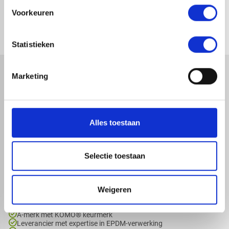
Voorkeuren
1-4 dagen levertijd
1-4 dagen levertijd
Statistieken
Marketing
Alles toestaan
map
Veensesteeg 8, 4264 KG Veen
phone_enabled
+31 416 75 02 55
mail
Selectie toestaan
info@redfoxepdm.nl
Weigeren
check_circle
A-merk met KOMO® keurmerk
check_circle
Leverancier met expertise in EPDM-verwerking