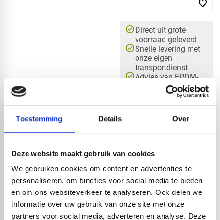
check_circle
Direct uit grote
voorraad geleverd
check_circle
Snelle levering met
onze eigen
transportdienst
check_circle
Advies van EPDM-
experts op ma-vrij
van 7.30 - 17.00
check_circle
Continuïteit in
voorraad en kwaliteit
Toestemming
Details
Over
Deze website maakt gebruik van cookies
check_circle
A-merk met KOMO® keurmerk
We gebruiken cookies om content en advertenties te
check_circle
Leverancier met expertise in EPDM-verwerking
personaliseren, om functies voor social media te bieden
check_circle
40+ RedFox® dealers in NL
en om ons websiteverkeer te analyseren. Ook delen we
informatie over uw gebruik van onze site met onze
partners voor social media, adverteren en analyse. Deze