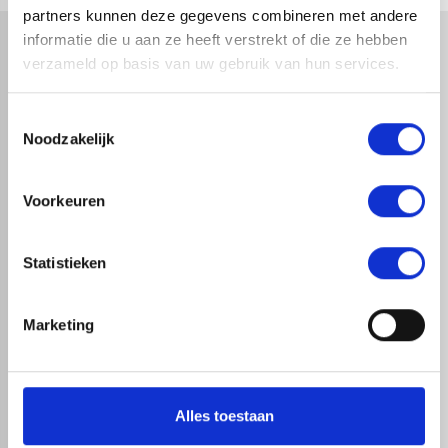
partners kunnen deze gegevens combineren met andere
informatie die u aan ze heeft verstrekt of die ze hebben
verzameld op basis van uw gebruik van hun services.
Toestemmingsselectie
Noodzakelijk
map
Veensesteeg 8, 4264 KG Veen
phone_enabled
+31 416 75 02 55
Voorkeuren
mail
info@redfoxepdm.nl
Statistieken
check_circle
Marketing
A-merk met KOMO® keurmerk
check_circle
Leverancier met expertise in EPDM-verwerking
check_circle
40+ RedFox® dealers in NL
ASSORTIMENT
KENNIS EN HULP
Alles toestaan
EPDM
Klantenservice