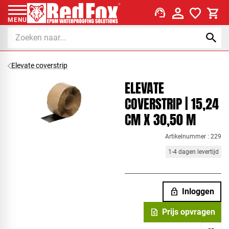
support_agent
MENU
Elevate coverstrip
ELEVATE
COVERSTRIP | 15,24
CM X 30,50 M
Artikelnummer : 229
1-4 dagen levertijd
lock
Inloggen
request_quote
Prijs opvragen