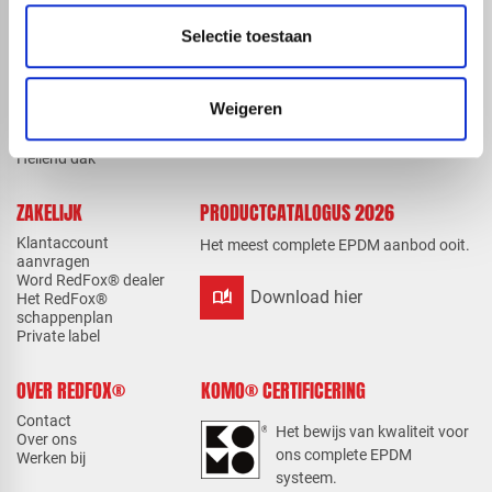
EPDM compleet
Kennisbank
pakketten
Downloads
Selectie toestaan
Elevate EPDM
Instructievideo's
Lijmen en kitten
Verwerkingsvoorschriften
EPDM-daktrimmen
Veelgestelde vragen
EPDM-toebehoren
Weigeren
Hemelwaterafvoer
Kanaalplaten
Hellend dak
ZAKELIJK
PRODUCTCATALOGUS 2026
Klantaccount
Het meest complete EPDM aanbod ooit.
aanvragen
Word RedFox® dealer
auto_stories
Download hier
Het RedFox®
schappenplan
Private label
OVER REDFOX®
KOMO® CERTIFICERING
Contact
Het bewijs van kwaliteit voor
Over ons
ons complete EPDM
Werken bij
systeem.