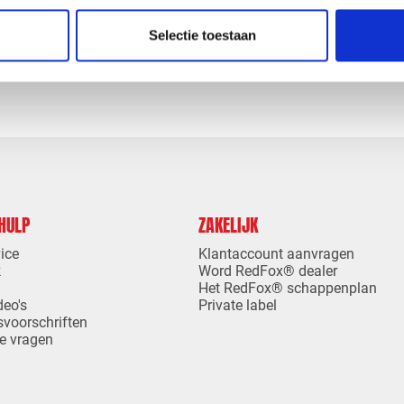
Selectie toestaan
levertijd
1-4 dagen levertijd
 HULP
ZAKELIJK
ice
Klantaccount aanvragen
k
Word RedFox® dealer
Het RedFox® schappenplan
deo's
Private label
svoorschriften
e vragen