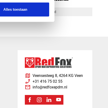
Alles toestaan
1-4 dagen levertijd
map
Veensesteeg 8, 4264 KG Veen
phone_enabled
+31 416 75 02 55
mail
info@redfoxepdm.nl