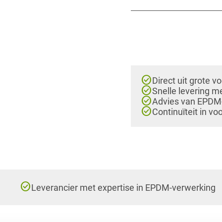
check_circle
Direct uit grote v
check_circle
Snelle levering m
check_circle
Advies van EPDM-e
check_circle
Continuïteit in vo
check_circle
Leverancier met expertise in EPDM-verwerking