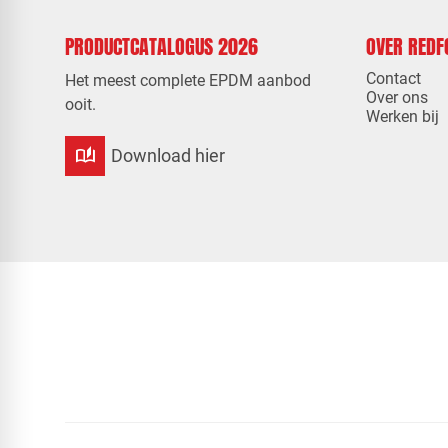
PRODUCTCATALOGUS 2026
OVER RED
Contact
Het meest complete EPDM aanbod
Over ons
ooit.
Werken bij
auto_stories
Download hier