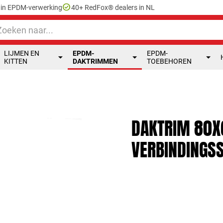
check_circle
e in EPDM-verwerking
40+ RedFox® dealers in NL
LIJMEN EN
EPDM-
EPDM-
KITTEN
DAKTRIMMEN
TOEBEHOREN
DAKTRIM 80X6
VERBINDINGS