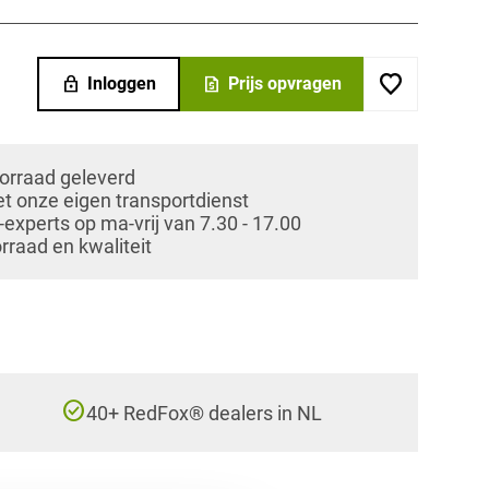
lock
request_quote
Inloggen
Prijs opvragen
oorraad geleverd
et onze eigen transportdienst
xperts op ma-vrij van 7.30 - 17.00
orraad en kwaliteit
check_circle
40+ RedFox® dealers in NL