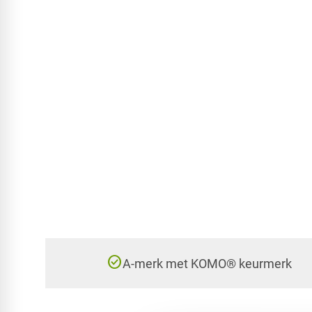
check_circle
A-merk met KOMO® keurmerk