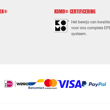
FOX®
KOMO® CERTIFICERING
Het bewijs van kwalite
voor ons complete E
systeem.