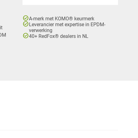
check_circle
A-merk met KOMO® keurmerk
check_circle
Leverancier met expertise in EPDM-
it
verwerking
check_circle
PDM
40+ RedFox® dealers in NL