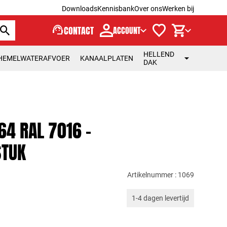
Downloads
Kennisbank
Over ons
Werken bij
support_agent
CONTACT
ACCOUNT
HELLEND
HEMELWATERAFVOER
KANAALPLATEN
DAK
4 RAL 7016 -
STUK
Artikelnummer : 1069
1-4 dagen levertijd