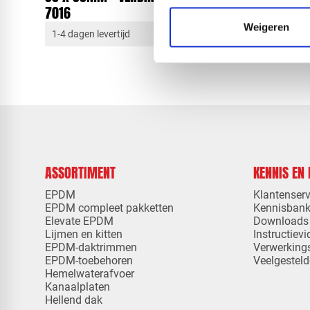
7016
Weigeren
1-4 dagen levertijd
1-4 dagen 
ASSORTIMENT
KENNIS EN
EPDM
Klantenserv
EPDM compleet pakketten
Kennisban
Elevate EPDM
Downloads
Lijmen en kitten
Instructievi
EPDM-daktrimmen
Verwerking
EPDM-toebehoren
Veelgesteld
Hemelwaterafvoer
Kanaalplaten
Hellend dak