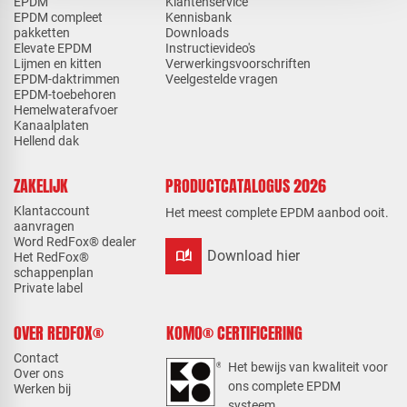
EPDM
Klantenservice
EPDM compleet
Kennisbank
pakketten
Downloads
Elevate EPDM
Instructievideo's
Lijmen en kitten
Verwerkingsvoorschriften
EPDM-daktrimmen
Veelgestelde vragen
EPDM-toebehoren
Hemelwaterafvoer
Kanaalplaten
Hellend dak
ZAKELIJK
PRODUCTCATALOGUS 2026
Klantaccount
Het meest complete EPDM aanbod ooit.
aanvragen
Word RedFox® dealer
auto_stories
Download hier
Het RedFox®
schappenplan
Private label
OVER REDFOX®
KOMO® CERTIFICERING
Contact
Het bewijs van kwaliteit voor
Over ons
ons complete EPDM
Werken bij
systeem.