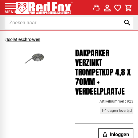
support_agent
MENU
Isolatieschroeven
DAKPARKER
VERZINKT
TROMPETKOP 4,8 X
70MM +
VERDEELPLAATJE
Artikelnummer : 923
1-4 dagen levertijd
lock
Inloggen