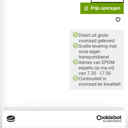
request_quote
Prijs opvragen
check_circle
Direct uit grote
voorraad geleverd
check_circle
Snelle levering met
onze eigen
transportdienst
check_circle
Advies van EPDM-
experts op ma-vrij
van 7.30 - 17.00
check_circle
Continuïteit in
voorraad en kwaliteit
check_circle
A-merk met KOMO® keurmerk
check_circle
Leverancier met expertise in EPDM-verwerking
check_circle
40+ RedFox® dealers in NL