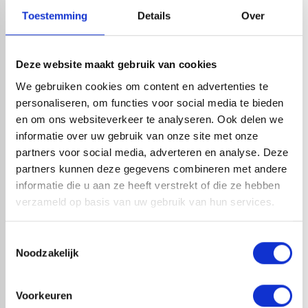
Toestemming
Details
Over
HANDIG OM ER BIJ TE KOPEN
Deze website maakt gebruik van cookies
We gebruiken cookies om content en advertenties te
personaliseren, om functies voor social media te bieden
en om ons websiteverkeer te analyseren. Ook delen we
informatie over uw gebruik van onze site met onze
partners voor social media, adverteren en analyse. Deze
partners kunnen deze gegevens combineren met andere
informatie die u aan ze heeft verstrekt of die ze hebben
verzameld op basis van uw gebruik van hun services.
DAKPARKER VERZINKT
DAKPARKER VERZINKT
Toestemmingsselectie
TROMPETKOP 4,8 X 120MM +
TROMPETKOP 4,8 X 110MM +
Noodzakelijk
VERDEELPLAATJE PER 5 STUKS
VERDEELPLAATJE
1-4 dagen levertijd
1-4 dagen levertijd
Voorkeuren