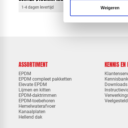
1-4 dagen levertijd
1-4 dagen 
Weigeren
ASSORTIMENT
KENNIS EN
EPDM
Klantenserv
EPDM compleet pakketten
Kennisban
Elevate EPDM
Downloads
Lijmen en kitten
Instructievi
EPDM-daktrimmen
Verwerking
EPDM-toebehoren
Veelgesteld
Hemelwaterafvoer
Kanaalplaten
Hellend dak