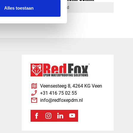
1-4 dagen levertijd
Alles toestaan
map
Veensesteeg 8, 4264 KG Veen
phone_enabled
+31 416 75 02 55
mail
info@redfoxepdm.nl