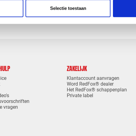
levertijd
1-4 dagen levertijd
Selectie toestaan
 HULP
ZAKELIJK
ice
Klantaccount aanvragen
k
Word RedFox® dealer
Het RedFox® schappenplan
deo's
Private label
svoorschriften
e vragen