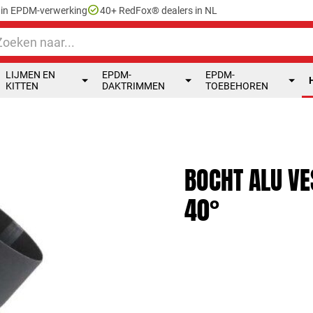
check_circle
e in EPDM-verwerking
40+ RedFox® dealers in NL
LIJMEN EN
EPDM-
EPDM-
KITTEN
DAKTRIMMEN
TOEBEHOREN
BOCHT ALU V
40°