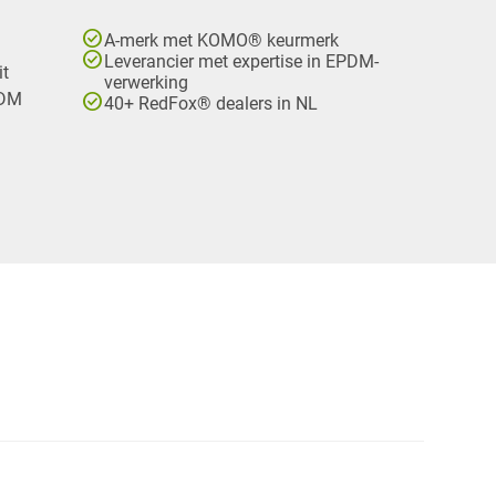
check_circle
A-merk met KOMO® keurmerk
check_circle
Leverancier met expertise in EPDM-
it
verwerking
check_circle
PDM
40+ RedFox® dealers in NL