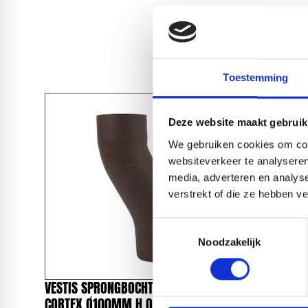
Toestemming
Deze website maakt gebruik
We gebruiken cookies om cont
websiteverkeer te analyseren
media, adverteren en analys
verstrekt of die ze hebben v
Toestemmingsselectie
Noodzakelijk
VESTIS SPRONGBOCHT ALU 3DS
VESTIS S
CORTEX Ø100MM H.O.H. 50MM
CORTEX 