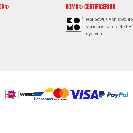
FOX®
KOMO® CERTIFICERING
Het bewijs van kwalite
voor ons complete E
systeem.