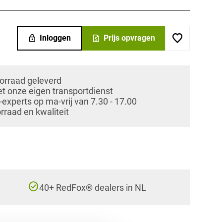
lock
request_quote
Inloggen
Prijs opvragen
oorraad geleverd
et onze eigen transportdienst
xperts op ma-vrij van 7.30 - 17.00
orraad en kwaliteit
check_circle
40+ RedFox® dealers in NL