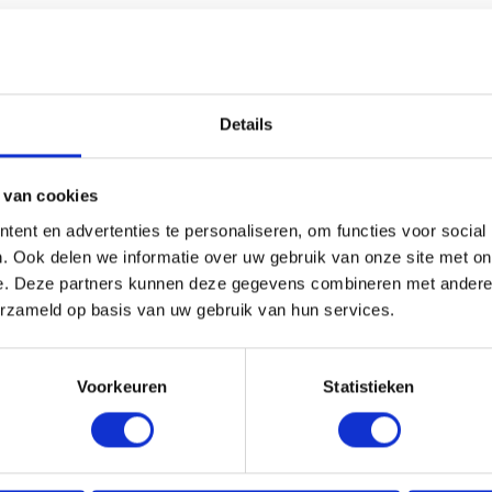
HANDIG OM ER BIJ TE KOPEN
Details
 van cookies
ent en advertenties te personaliseren, om functies voor social
. Ook delen we informatie over uw gebruik van onze site met on
e. Deze partners kunnen deze gegevens combineren met andere i
erzameld op basis van uw gebruik van hun services.
Voorkeuren
Statistieken
PRONGBOCHT ALU 3DS
VESTIS SPRONGBOCHT ALU 
Ø80MM H.O.H. 50MM
7016 Ø100MM H.O.H. 50