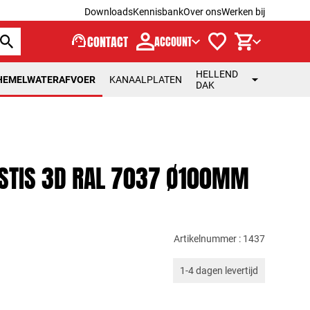
Downloads
Kennisbank
Over ons
Werken bij
support_agent
CONTACT
ACCOUNT
HELLEND
HEMELWATERAFVOER
KANAALPLATEN
DAK
ESTIS 3D RAL 7037 Ø100MM
Artikelnummer : 1437
1-4 dagen levertijd