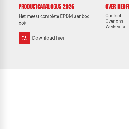
PRODUCTCATALOGUS 2026
OVER RED
Contact
Het meest complete EPDM aanbod
Over ons
ooit.
Werken bij
auto_stories
Download hier