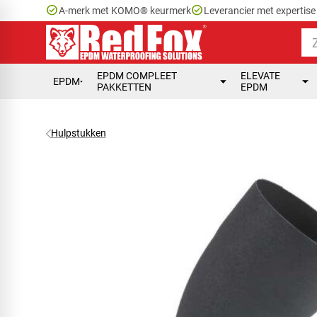
check_circle
check_circle
A-merk met KOMO® keurmerk
Leverancier met expertis
EPDM COMPLEET
ELEVATE
EPDM
PAKKETTEN
EPDM
Hulpstukken