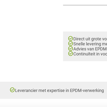
check_circle
Direct uit grote v
check_circle
Snelle levering m
check_circle
Advies van EPDM-e
check_circle
Continuïteit in vo
check_circle
Leverancier met expertise in EPDM-verwerking