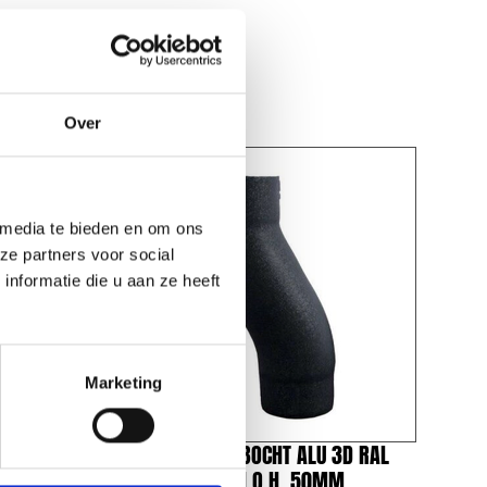
Over
 media te bieden en om ons
ze partners voor social
nformatie die u aan ze heeft
Marketing
3D RAL
VESTIS SPRONGBOCHT ALU 3D RAL
MM
7016 Ø80MM H.O.H. 50MM