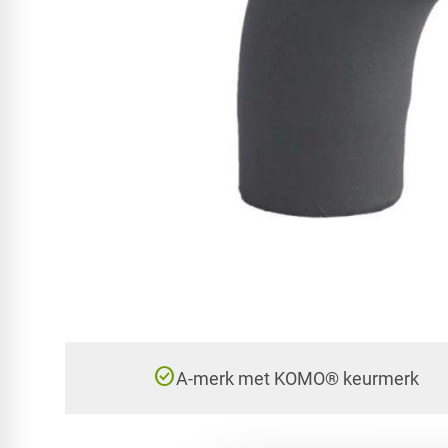
check_circle
A-merk met KOMO® keurmerk