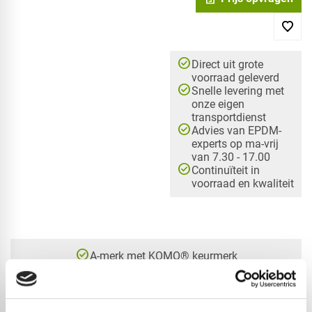
check_circle
Direct uit grote
voorraad geleverd
check_circle
Snelle levering met
onze eigen
transportdienst
check_circle
Advies van EPDM-
experts op ma-vrij
van 7.30 - 17.00
check_circle
Continuïteit in
voorraad en kwaliteit
check_circle
A-merk met KOMO® keurmerk
check_circle
Leverancier met expertise in EPDM-verwerking
check_circle
40+ RedFox® dealers in NL