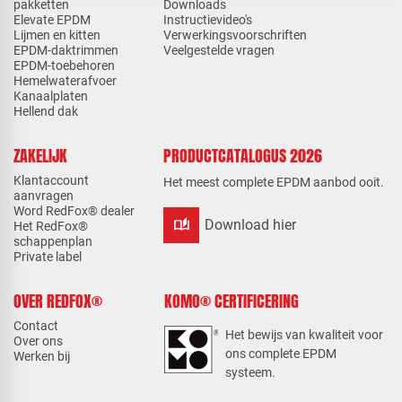
pakketten
Downloads
Elevate EPDM
Instructievideo's
Lijmen en kitten
Verwerkingsvoorschriften
EPDM-daktrimmen
Veelgestelde vragen
EPDM-toebehoren
Hemelwaterafvoer
Kanaalplaten
Hellend dak
ZAKELIJK
PRODUCTCATALOGUS 2026
Klantaccount
Het meest complete EPDM aanbod ooit.
aanvragen
Word RedFox® dealer
auto_stories
Download hier
Het RedFox®
schappenplan
Private label
OVER REDFOX®
KOMO® CERTIFICERING
Contact
Het bewijs van kwaliteit voor
Over ons
ons complete EPDM
Werken bij
systeem.