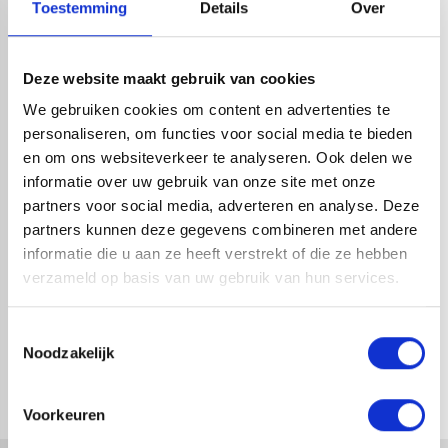
Toestemming
Details
Over
HANDIG OM ER BIJ TE KOPEN
Deze website maakt gebruik van cookies
We gebruiken cookies om content en advertenties te
personaliseren, om functies voor social media te bieden
en om ons websiteverkeer te analyseren. Ook delen we
informatie over uw gebruik van onze site met onze
partners voor social media, adverteren en analyse. Deze
partners kunnen deze gegevens combineren met andere
informatie die u aan ze heeft verstrekt of die ze hebben
verzameld op basis van uw gebruik van hun services.
ALUMINIUM DAKTRIM
ALUMINIUM DAKTRIM KRAAL
STANDAARD 35 X 35MM -
BINNENHOEK 27 X 40MM
Toestemmingsselectie
BINNENHOEK
Noodzakelijk
1-4 dagen levertijd
1-4 dagen levertijd
Voorkeuren