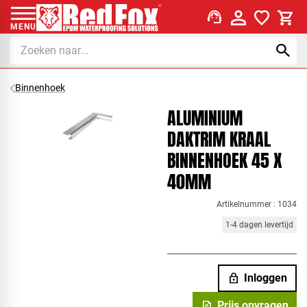
support_agent
MENU
Binnenhoek
ALUMINIUM
DAKTRIM KRAAL
BINNENHOEK 45 X
40MM
Artikelnummer : 1034
1-4 dagen levertijd
lock
Inloggen
request_quote
Prijs opvragen