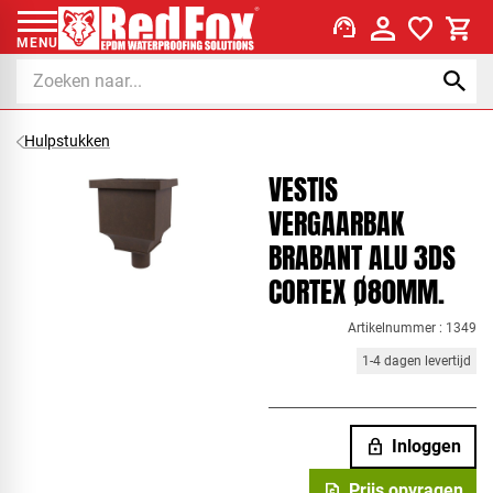
support_agent
MENU
Hulpstukken
VESTIS
VERGAARBAK
BRABANT ALU 3DS
CORTEX Ø80MM.
Artikelnummer : 1349
1-4 dagen levertijd
lock
Inloggen
request_quote
Prijs opvragen