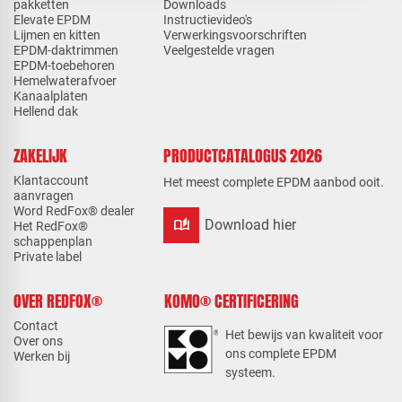
pakketten
Downloads
Elevate EPDM
Instructievideo's
Lijmen en kitten
Verwerkingsvoorschriften
EPDM-daktrimmen
Veelgestelde vragen
EPDM-toebehoren
Hemelwaterafvoer
Kanaalplaten
Hellend dak
ZAKELIJK
PRODUCTCATALOGUS 2026
Klantaccount
Het meest complete EPDM aanbod ooit.
aanvragen
Word RedFox® dealer
auto_stories
Download hier
Het RedFox®
schappenplan
Private label
OVER REDFOX®
KOMO® CERTIFICERING
Contact
Het bewijs van kwaliteit voor
Over ons
ons complete EPDM
Werken bij
systeem.