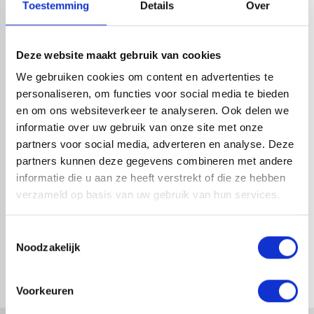
Toestemming
Details
Over
HANDIG OM ER BIJ TE KOPEN
Deze website maakt gebruik van cookies
We gebruiken cookies om content en advertenties te
personaliseren, om functies voor social media te bieden
en om ons websiteverkeer te analyseren. Ook delen we
informatie over uw gebruik van onze site met onze
partners voor social media, adverteren en analyse. Deze
partners kunnen deze gegevens combineren met andere
informatie die u aan ze heeft verstrekt of die ze hebben
verzameld op basis van uw gebruik van hun services.
VESTIS SPRONGBOCHT ALU
VESTIS SPRONGBOCHT ALU
3DS CORTEX Ø100MM H.O.H.
3DS CORTEX Ø80MM H.O.H.
Toestemmingsselectie
50MM
50MM
Noodzakelijk
1-4 dagen levertijd
1-4 dagen levertijd
Voorkeuren