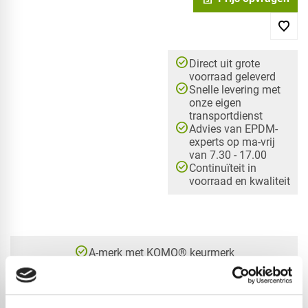
check_circle
Direct uit grote
voorraad geleverd
check_circle
Snelle levering met
onze eigen
transportdienst
check_circle
Advies van EPDM-
experts op ma-vrij
van 7.30 - 17.00
check_circle
Continuïteit in
voorraad en kwaliteit
check_circle
A-merk met KOMO® keurmerk
check_circle
Leverancier met expertise in EPDM-verwerking
check_circle
40+ RedFox® dealers in NL