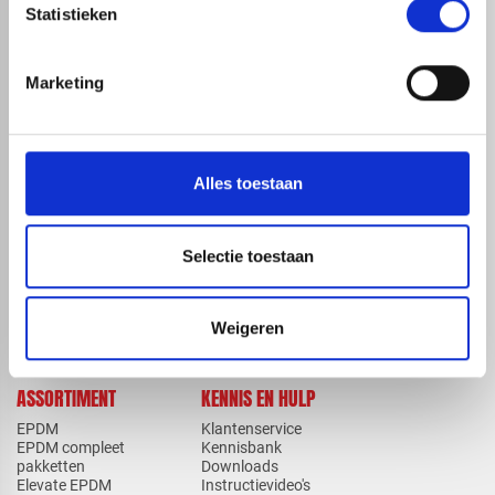
Statistieken
Marketing
map
Veensesteeg 8, 4264 KG Veen
phone_enabled
+31 416 75 02 55
mail
info@redfoxepdm.nl
Alles toestaan
Selectie toestaan
check_circle
A-merk met KOMO® keurmerk
check_circle
Leverancier met expertise in EPDM-verwerking
Weigeren
check_circle
40+ RedFox® dealers in NL
ASSORTIMENT
KENNIS EN HULP
EPDM
Klantenservice
EPDM compleet
Kennisbank
pakketten
Downloads
Elevate EPDM
Instructievideo's