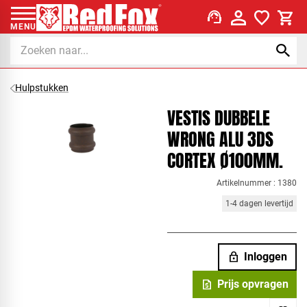
support_agent
MENU
Hulpstukken
VESTIS DUBBELE
WRONG ALU 3DS
CORTEX Ø100MM.
Artikelnummer : 1380
1-4 dagen levertijd
lock
Inloggen
request_quote
Prijs opvragen