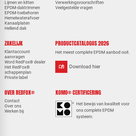
Lijmen en kitten
Verwerkingsvoorschriften
EPDM-daktrimmen
Veelgestelde vragen
EPDM-toebehoren
Hemelwaterafvoer
Kanaalplaten
Hellend dak
ZAKELIJK
PRODUCTCATALOGUS 2026
Klantaccount
Het meest complete EPDM aanbod ooit.
aanvragen
Word RedFox® dealer
auto_stories
Download hier
Het RedFox®
schappenplan
Private label
OVER REDFOX®
KOMO® CERTIFICERING
Contact
Het bewijs van kwaliteit voor
Over ons
ons complete EPDM
Werken bij
systeem.