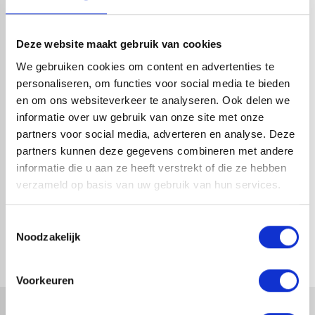
HANDIG OM ER BIJ TE KOPEN
Deze website maakt gebruik van cookies
We gebruiken cookies om content en advertenties te
personaliseren, om functies voor social media te bieden
en om ons websiteverkeer te analyseren. Ook delen we
informatie over uw gebruik van onze site met onze
partners voor social media, adverteren en analyse. Deze
partners kunnen deze gegevens combineren met andere
informatie die u aan ze heeft verstrekt of die ze hebben
verzameld op basis van uw gebruik van hun services.
VESTIS SPRONGBOCHT ALU
VESTIS SPRONGBOCHT ALU
3DS CORTEX Ø100MM H.O.H.
3DS CORTEX Ø80MM H.O.H.
50MM
50MM
Toestemmingsselectie
1-4 dagen levertijd
1-4 dagen levertijd
Noodzakelijk
Voorkeuren