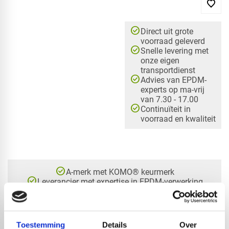
check_circle
Direct uit grote
voorraad geleverd
check_circle
Snelle levering met
onze eigen
transportdienst
check_circle
Advies van EPDM-
experts op ma-vrij
van 7.30 - 17.00
check_circle
Continuïteit in
voorraad en kwaliteit
check_circle
A-merk met KOMO® keurmerk
check_circle
Leverancier met expertise in EPDM-verwerking
check_circle
40+ RedFox® dealers in NL
Toestemming
Details
Over