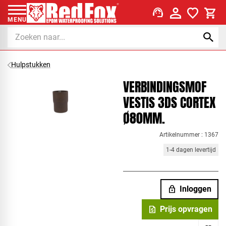
support_agent
MENU
Hulpstukken
VERBINDINGSMOF
VESTIS 3DS CORTEX
Ø80MM.
Artikelnummer : 1367
1-4 dagen levertijd
lock
Inloggen
request_quote
Prijs opvragen