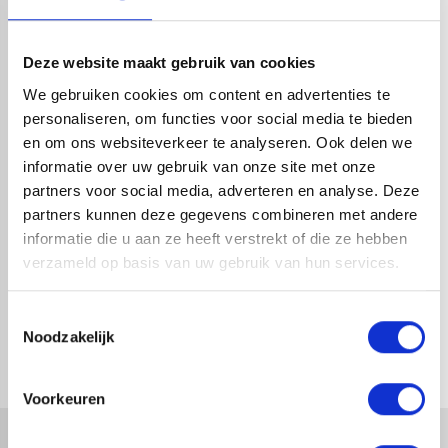
HANDIG OM ER BIJ TE KOPEN
Deze website maakt gebruik van cookies
We gebruiken cookies om content en advertenties te
personaliseren, om functies voor social media te bieden
en om ons websiteverkeer te analyseren. Ook delen we
informatie over uw gebruik van onze site met onze
partners voor social media, adverteren en analyse. Deze
partners kunnen deze gegevens combineren met andere
informatie die u aan ze heeft verstrekt of die ze hebben
verzameld op basis van uw gebruik van hun services.
VESTIS SPRONGBOCHT ALU
VESTIS SPRONGBOCHT ALU
3DS CORTEX Ø100MM H.O.H.
3DS CORTEX Ø80MM H.O.H.
50MM
50MM
Toestemmingsselectie
1-4 dagen levertijd
1-4 dagen levertijd
Noodzakelijk
Voorkeuren