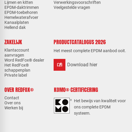
Lijmen en kitten
Verwerkingsvoorschriften
EPDM-daktrimmen
Veelgestelde vragen
EPDM-toebehoren
Hemelwaterafvoer
Kanaalplaten
Hellend dak
ZAKELIJK
PRODUCTCATALOGUS 2026
Klantaccount
Het meest complete EPDM aanbod ooit.
aanvragen
Word RedFox® dealer
auto_stories
Download hier
Het RedFox®
schappenplan
Private label
OVER REDFOX®
KOMO® CERTIFICERING
Contact
Het bewijs van kwaliteit voor
Over ons
ons complete EPDM
Werken bij
systeem.