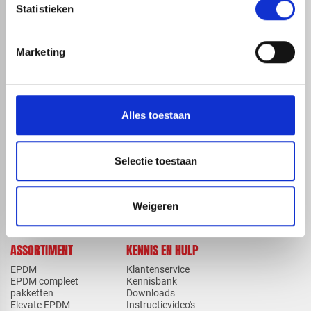
Statistieken
Marketing
map
Veensesteeg 8, 4264 KG Veen
phone_enabled
+31 416 75 02 55
mail
info@redfoxepdm.nl
Alles toestaan
Selectie toestaan
check_circle
A-merk met KOMO® keurmerk
check_circle
Leverancier met expertise in EPDM-verwerking
Weigeren
check_circle
40+ RedFox® dealers in NL
ASSORTIMENT
KENNIS EN HULP
EPDM
Klantenservice
EPDM compleet
Kennisbank
pakketten
Downloads
Elevate EPDM
Instructievideo's