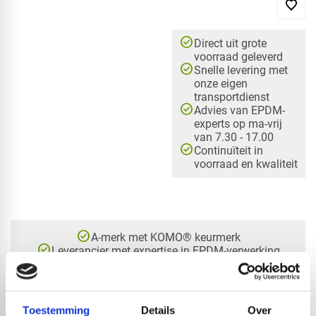
check_circle
Direct uit grote
voorraad geleverd
check_circle
Snelle levering met
onze eigen
transportdienst
check_circle
Advies van EPDM-
experts op ma-vrij
van 7.30 - 17.00
check_circle
Continuïteit in
voorraad en kwaliteit
check_circle
A-merk met KOMO® keurmerk
check_circle
Leverancier met expertise in EPDM-verwerking
check_circle
40+ RedFox® dealers in NL
Toestemming
Details
Over