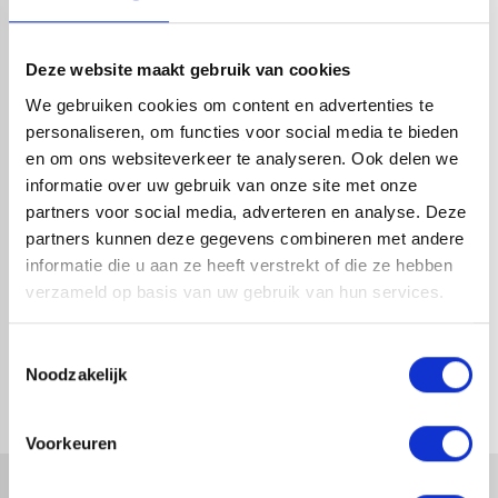
HANDIG OM ER BIJ TE KOPEN
Deze website maakt gebruik van cookies
We gebruiken cookies om content en advertenties te
personaliseren, om functies voor social media te bieden
en om ons websiteverkeer te analyseren. Ook delen we
informatie over uw gebruik van onze site met onze
partners voor social media, adverteren en analyse. Deze
partners kunnen deze gegevens combineren met andere
informatie die u aan ze heeft verstrekt of die ze hebben
verzameld op basis van uw gebruik van hun services.
VESTIS SPRONGBOCHT ALU
VESTIS SPRONGBOCHT ALU
3DS CORTEX Ø100MM H.O.H.
3DS CORTEX Ø80MM H.O.H.
50MM
50MM
Toestemmingsselectie
1-4 dagen levertijd
1-4 dagen levertijd
Noodzakelijk
Voorkeuren