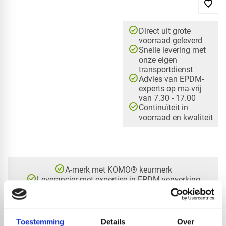
check_circle
Direct uit grote
voorraad geleverd
check_circle
Snelle levering met
onze eigen
transportdienst
check_circle
Advies van EPDM-
experts op ma-vrij
van 7.30 - 17.00
check_circle
Continuïteit in
voorraad en kwaliteit
check_circle
A-merk met KOMO® keurmerk
check_circle
Leverancier met expertise in EPDM-verwerking
check_circle
40+ RedFox® dealers in NL
Toestemming
Details
Over