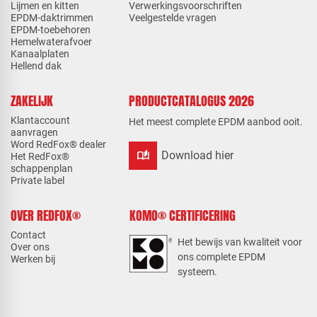
Lijmen en kitten
Verwerkingsvoorschriften
EPDM-daktrimmen
Veelgestelde vragen
EPDM-toebehoren
Hemelwaterafvoer
Kanaalplaten
Hellend dak
ZAKELIJK
PRODUCTCATALOGUS 2026
Klantaccount
Het meest complete EPDM aanbod ooit.
aanvragen
Word RedFox® dealer
auto_stories
Download hier
Het RedFox®
schappenplan
Private label
OVER REDFOX®
KOMO® CERTIFICERING
Contact
Het bewijs van kwaliteit voor
Over ons
ons complete EPDM
Werken bij
systeem.