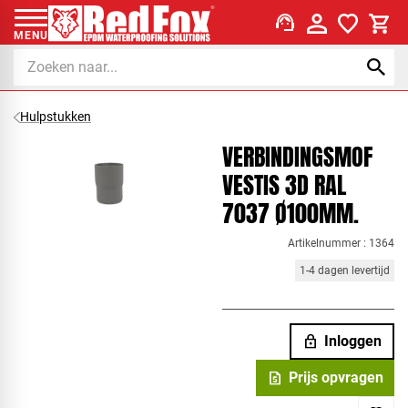
support_agent
MENU
Hulpstukken
VERBINDINGSMOF
VESTIS 3D RAL
7037 Ø100MM.
Artikelnummer : 1364
1-4 dagen levertijd
lock
Inloggen
request_quote
Prijs opvragen