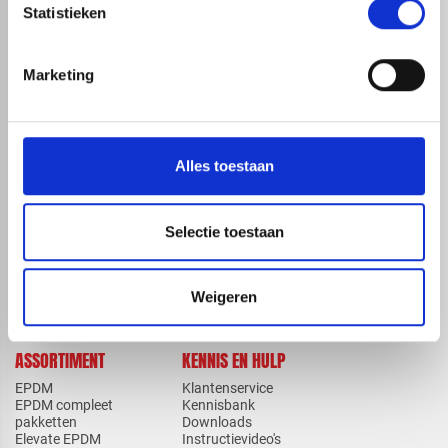
Statistieken
Marketing
map
Veensesteeg 8, 4264 KG Veen
phone_enabled
+31 416 75 02 55
mail
info@redfoxepdm.nl
Alles toestaan
Selectie toestaan
check_circle
A-merk met KOMO® keurmerk
check_circle
Leverancier met expertise in EPDM-verwerking
Weigeren
check_circle
40+ RedFox® dealers in NL
ASSORTIMENT
KENNIS EN HULP
EPDM
Klantenservice
EPDM compleet
Kennisbank
pakketten
Downloads
Elevate EPDM
Instructievideo's