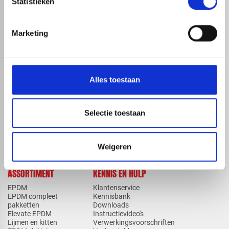
Statistieken
Marketing
map
Veensesteeg 8, 4264 KG Veen
phone_enabled
+31 416 75 02 55
mail
info@redfoxepdm.nl
Alles toestaan
Selectie toestaan
check_circle
A-merk met KOMO® keurmerk
check_circle
Leverancier met expertise in EPDM-verwerking
check_circle
40+ RedFox® dealers in NL
Weigeren
ASSORTIMENT
KENNIS EN HULP
EPDM
Klantenservice
EPDM compleet
Kennisbank
pakketten
Downloads
Elevate EPDM
Instructievideo's
Lijmen en kitten
Verwerkingsvoorschriften