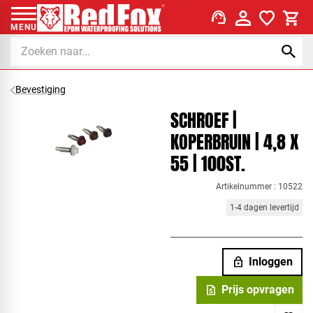
support_agent
MENU
Bevestiging
SCHROEF |
KOPERBRUIN | 4,8 X
55 | 100ST.
Artikelnummer : 10522
1-4 dagen levertijd
lock
Inloggen
request_quote
Prijs opvragen