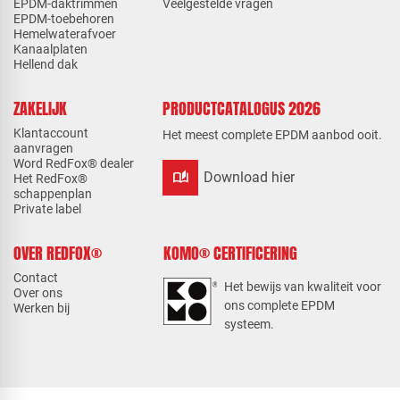
EPDM-daktrimmen
Veelgestelde vragen
EPDM-toebehoren
Hemelwaterafvoer
Kanaalplaten
Hellend dak
ZAKELIJK
PRODUCTCATALOGUS 2026
Klantaccount
Het meest complete EPDM aanbod ooit.
aanvragen
Word RedFox® dealer
auto_stories
Download hier
Het RedFox®
schappenplan
Private label
OVER REDFOX®
KOMO® CERTIFICERING
Contact
Het bewijs van kwaliteit voor
Over ons
ons complete EPDM
Werken bij
systeem.