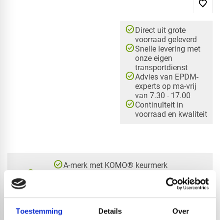
check_circle
Direct uit grote
voorraad geleverd
check_circle
Snelle levering met
onze eigen
transportdienst
check_circle
Advies van EPDM-
experts op ma-vrij
van 7.30 - 17.00
check_circle
Continuïteit in
voorraad en kwaliteit
check_circle
A-merk met KOMO® keurmerk
check_circle
Leverancier met expertise in EPDM-verwerking
check_circle
40+ RedFox® dealers in NL
Toestemming
Details
Over